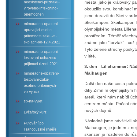
města, jako je královský pa
neexistenci-priznaku-
viroveho-infekcniho-
okouzlilo svou kombinací m
onemocneni
jsme dorazili do Skei v srd
Skeikampen. Skeikampen le
mimoradna-opatreni-
olympijského města Lilleh
upravujici-osobni-
prostředím. Téměř všechny 
pritomnost-zaku-ve-
skolach-od-12.4.2021
známe jako "torvtak" , což
Tyto zelené střechy poskytu
mimoradne-opatreni-
v létě.
testovani-uchazecu-
prijimaci-rizeni-2021
3. den - Lillehammer: Ná
Maihaugen
mimoradne-opatreni-
testovani-zaku-
Další den naše cesta pokra
osobne-pritomnych-
díky Zimním olympijským hr
ve-vyuce
areál, který nám nabídl úch
tip-na-vylet
centrem města. Počasí nám 
nových dojmů.
Lyžařský kurz
Následně jsme návšitivili 
Putování po
Maihaugen, je jedním z nej
Francouzské riviéře
skanzen je rozdělen do růz