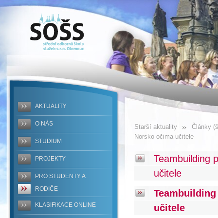
SOŠS -
Teambuilding
pro
pedagogy:
Norsko
AKTUALITY
očima
O NÁS
Starší aktuality
Články (š
učitele
Norsko očima učitele
STUDIUM
Teambuilding 
PROJEKTY
učitele
PRO STUDENTY A
RODIČE
Teambuilding
KLASIFIKACE ONLINE
učitele