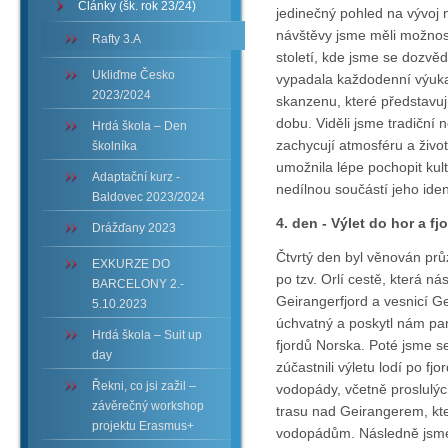
Články (šk. rok 23/24)
jedinečný pohled na vývoj n
návštěvy jsme měli možnost
Rafty 3.A
století, kde jsme se dozvěd
Ukliďme Česko
vypadala každodenní výuka.
2023/2024
skanzenu, které představuj
dobu. Viděli jsme tradiční 
Hrdá škola – Den
zachycují atmosféru a život
školníka
umožnila lépe pochopit kultu
Adaptační kurz -
nedílnou součástí jeho ident
Baldovec 2023/2024
4. den - Výlet do hor a f
Drážďany 2023
Čtvrtý den byl věnován prů
EXKURZE DO
po tzv. Orlí cestě, která n
BARCELONY 2.-
Geirangerfjord a vesnicí Ge
5.10.2023
úchvatný a poskytl nám pan
Hrdá škola – Suit up
fjordů Norska. Poté jsme 
day
zúčastnili výletu lodí po f
Řekni, co jsi zažil –
vodopády, včetně proslulých
závěrečný workshop
trasu nad Geirangerem, kt
projektu Erasmus+
vodopádům. Následně jsme v