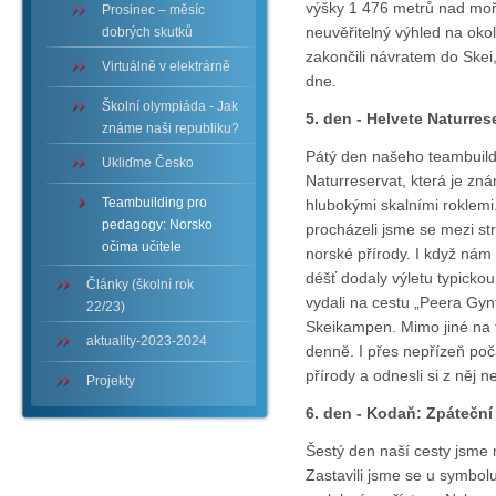
výšky 1 476 metrů nad moř
Prosinec – měsíc
neuvěřitelný výhled na okol
dobrých skutků
zakončili návratem do Skei
Virtuálně v elektrárně
dne.
Školní olympiáda - Jak
5. den - Helvete Naturre
známe naši republiku?
Pátý den našeho teambuildin
Ukliďme Česko
Naturreservat, která je zná
Teambuilding pro
hlubokými skalními roklemi
pedagogy: Norsko
procházeli jsme se mezi st
očima učitele
norské přírody. I když nám 
déšť dodaly výletu typicko
Články (školní rok
vydali na cestu „Peera Gynt
22/23)
Skeikampen. Mimo jiné na t
aktuality-2023-2024
denně. I přes nepřízeň poča
přírody a odnesli si z něj
Projekty
6. den - Kodaň: Zpáteční
Šestý den naší cesty jsme 
Zastavili jsme se u symbol