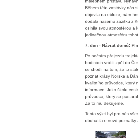
malebném přístavu Nyhavn 
Během této zastávky nás si
objevila na obloze, nám h
dodala našemu zážitku z 
oslnila svou atmosférou a k
jedinečnou atmosféru toho
7. den - Návrat domů: Pln
Po nočním přejezdu trajek
hodinách vrátili zpět do Če
se shodli na tom, že to stá
poznat krásy Norska a Dáns
kvalitního průvodce, který
informace. Jako škola cesto
průvodce, který se postara
Za to mu děkujeme.
Tento výlet byl pro nás vš
obohatila o nové poznatky a