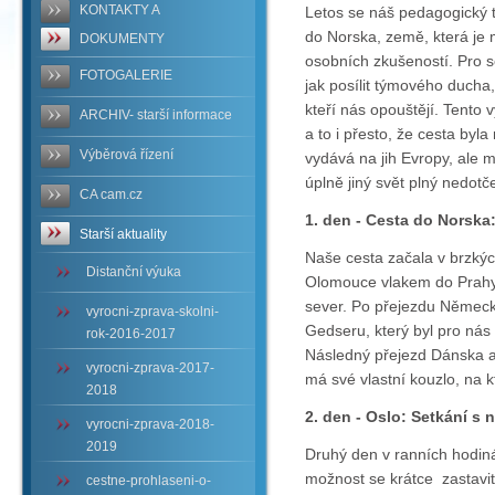
KONTAKTY A
Letos se náš pedagogický 
do Norska, země, která je
DOKUMENTY
osobních zkušeností. Pro s
FOTOGALERIE
jak posílit týmového ducha, 
kteří nás opouštějí. Tento 
ARCHIV- starší informace
a to i přesto, že cesta byl
Výběrová řízení
vydává na jih Evropy, ale m
úplně jiný svět plný nedotč
CA cam.cz
1. den - Cesta do Norska
Starší aktuality
Naše cesta začala v brzkýc
Distanční výuka
Olomouce vlakem do Prahy
sever. Po přejezdu Německ
vyrocni-zprava-skolni-
Gedseru, který byl pro nás
rok-2016-2017
Následný přejezd Dánska a
vyrocni-zprava-2017-
má své vlastní kouzlo, na kt
2018
2. den - Oslo: Setkání s 
vyrocni-zprava-2018-
2019
Druhý den v ranních hodiná
možnost se krátce zastavit
cestne-prohlaseni-o-