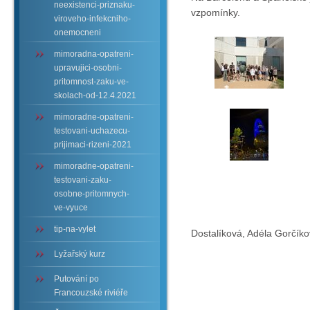
neexistenci-priznaku-
vzpomínky.
viroveho-infekcniho-
onemocneni
mimoradna-opatreni-
upravujici-osobni-
pritomnost-zaku-ve-
skolach-od-12.4.2021
mimoradne-opatreni-
testovani-uchazecu-
prijimaci-rizeni-2021
mimoradne-opatreni-
testovani-zaku-
osobne-pritomnych-
ve-vyuce
De
tip-na-vylet
Dostalíková, Adéla Gorčík
Lyžařský kurz
Putování po
Francouzské riviéře