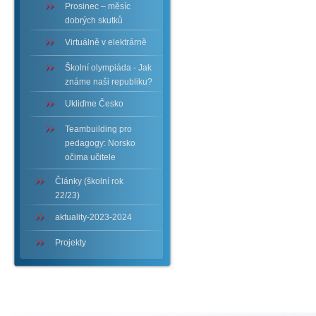
Prosinec – měsíc
dobrých skutků
Virtuálně v elektrárně
Školní olympiáda - Jak
známe naši republiku?
Ukliďme Česko
Teambuilding pro
pedagogy: Norsko
očima učitele
Články (školní rok
22/23)
aktuality-2023-2024
Projekty