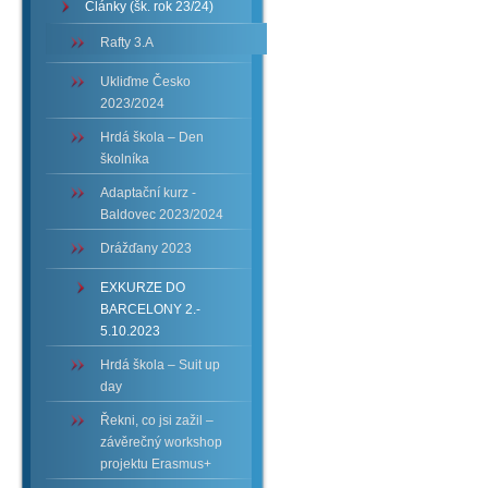
Články (šk. rok 23/24)
Rafty 3.A
Ukliďme Česko
2023/2024
Hrdá škola – Den
školníka
Adaptační kurz -
Baldovec 2023/2024
Drážďany 2023
EXKURZE DO
BARCELONY 2.-
5.10.2023
Hrdá škola – Suit up
day
Řekni, co jsi zažil –
závěrečný workshop
projektu Erasmus+