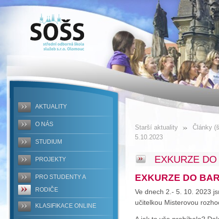
SOŠS -
EXKURZE
DO
BARCELONY
2.-
AKTUALITY
5.10.2023
O NÁS
Starší aktuality
Články (š
5.10.2023
STUDIUM
EXKURZE DO 
PROJEKTY
EXKURZE DO BA
PRO STUDENTY A
RODIČE
Ve dnech 2.- 5. 10. 2023 j
učitelkou Misterovou rozho
KLASIFIKACE ONLINE