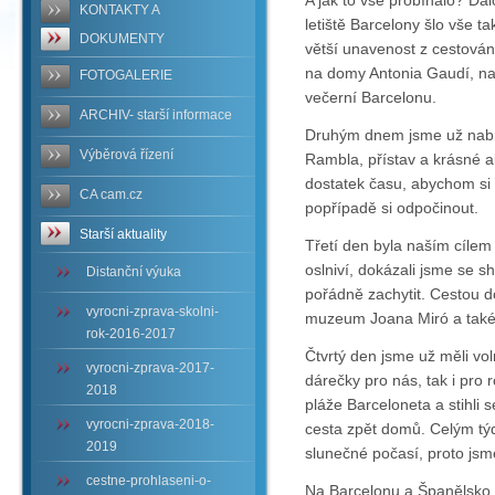
A jak to vše probíhalo? Da
KONTAKTY A
letiště Barcelony šlo vše t
DOKUMENTY
větší unavenost z cestování
na domy Antonia Gaudí, na
FOTOGALERIE
večerní Barcelonu.
ARCHIV- starší informace
Druhým dnem jsme už nabral
Výběrová řízení
Rambla, přístav a krásné 
dostatek času, abychom si m
CA cam.cz
popřípadě si odpočinout.
Starší aktuality
Třetí den byla naším cílem
oslniví, dokázali jsme se
Distanční výuka
pořádně zachytit. Cestou do
vyrocni-zprava-skolni-
muzeum Joana Miró a také 
rok-2016-2017
Čtvrtý den jsme už měli vol
vyrocni-zprava-2017-
dárečky pro nás, tak i pro 
2018
pláže Barceloneta a stihli 
vyrocni-zprava-2018-
cesta zpět domů. Celým tý
2019
slunečné počasí, proto jsm
cestne-prohlaseni-o-
Na Barcelonu a Španělsko j