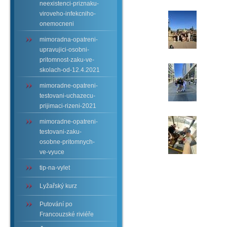
neexistenci-priznaku-
viroveho-infekcniho-
onemocneni
mimoradna-opatreni-
upravujici-osobni-
pritomnost-zaku-ve-
skolach-od-12.4.2021
mimoradne-opatreni-
testovani-uchazecu-
prijimaci-rizeni-2021
mimoradne-opatreni-
testovani-zaku-
osobne-pritomnych-
ve-vyuce
tip-na-vylet
Lyžařský kurz
Putování po
Francouzské riviéře