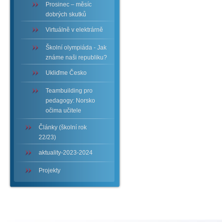
Prosinec – měsíc
dobrých skutků
Virtuálně v elektrárně
Školní olympiáda - Jak
známe naši republiku?
Ukliďme Česko
Teambuilding pro
pedagogy: Norsko
očima učitele
Články (školní rok
22/23)
aktuality-2023-2024
Projekty