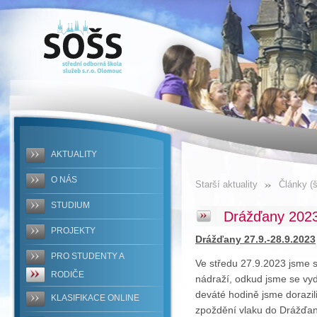
SOŠS -
Drážďany
2023
AKTUALITY
O NÁS
Starší aktuality
Články (š
STUDIUM
Drážďany 202
PROJEKTY
Drážďany 27.9.-28.9.2023
PRO STUDENTY A
Ve středu 27.9.2023 jsme 
RODIČE
nádraží, odkud jsme se vyd
deváté hodině jsme dorazil
KLASIFIKACE ONLINE
zpoždění vlaku do Drážďan 