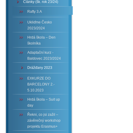
Články (šk. rok 23/24)
Rafty 3.A
Ukliďme Česko
2023/2024
Hrdá škola – Den
školníka
Adaptační kurz -
Baldovec 2023/2024
Drážďany 2023
EXKURZE DO
BARCELONY 2.-
5.10.2023
Hrdá škola – Suit up
day
Řekni, co jsi zažil –
závěrečný workshop
projektu Erasmus+