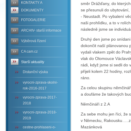
KONTAKTY A
směr Drážďany, do kterých 
se přesunuli do ubytování,
DOKUMENTY
- Neustadt. Po vybalení věc
FOTOGALERIE
naši prohlídku, a to v rolí
následně jsme se individuá
ARCHIV- starší informace
Druhý den jsme po snídani 
Výběrová řízení
dokončit naší plánovanou p
CA cam.cz
vydali vlakem zpět do Prahy
vlak do Olomouce Václavsk
Starší aktuality
rádi, když jsme si sedli d
přijeli kolem 22 hodiny, ro
Distanční výuka
ráno.
vyrocni-zprava-skolni-
Za celou skupinu němčinářů
rok-2016-2017
a doufáme že takových bude
vyrocni-zprava-2017-
2018
Němčináři z 2.A
vyrocni-zprava-2018-
Za sebe mohu jen říci, že 
2019
v Německu, Rakousku…..z
Mazánková
cestne-prohlaseni-o-