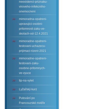
neexistenci-priznaku-
viroveho-infekcniho-
onemocneni
mimoradna-opatreni-
upravujici-osobni-
pritomnost-zaku-ve-
skolach-od-12.4.2021
mimoradne-opatreni-
testovani-uchazecu-
prijimaci-rizeni-2021
mimoradne-opatreni-
testovani-zaku-
osobne-pritomnych-
ve-vyuce
tip-na-vylet
Lyžařský kurz
Putování po
Francouzské riviéře