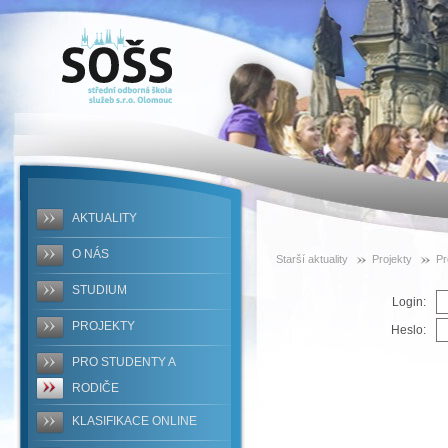
SOŠS -
DUM
AKTUALITY
O NÁS
Starší aktuality
Projekty
Pr
STUDIUM
Login:
PROJEKTY
Heslo:
PRO STUDENTY A
RODIČE
KLASIFIKACE ONLINE