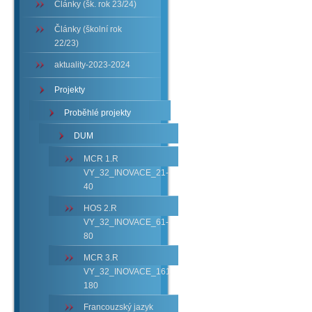
Články (šk. rok 23/24)
Články (školní rok
22/23)
aktuality-2023-2024
Projekty
Proběhlé projekty
DUM
MCR 1.R
VY_32_INOVACE_21-
40
HOS 2.R
VY_32_INOVACE_61-
80
MCR 3.R
VY_32_INOVACE_161-
180
Francouzský jazyk