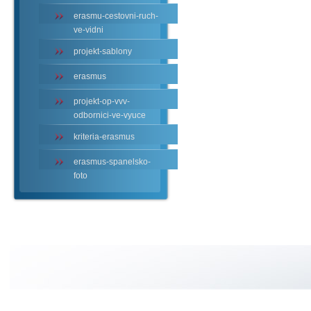
erasmu-cestovni-ruch-
ve-vidni
projekt-sablony
erasmus
projekt-op-vvv-
odbornici-ve-vyuce
kriteria-erasmus
erasmus-spanelsko-
foto