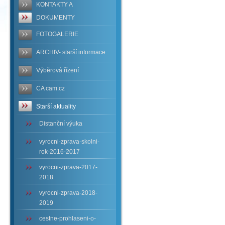
KONTAKTY A
DOKUMENTY
FOTOGALERIE
ARCHIV- starší informace
Výběrová řízení
CA cam.cz
Starší aktuality
Distanční výuka
vyrocni-zprava-skolni-
rok-2016-2017
vyrocni-zprava-2017-
2018
vyrocni-zprava-2018-
2019
cestne-prohlaseni-o-