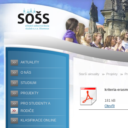
SOŠS -
kriteria-
erasmus
AKTUALITY
O NÁS
Starší aktuality
Projekty
Pr
STUDIUM
kriteria-eras
PROJEKTY
181 kB
PRO STUDENTY A
Otevřít
RODIČE
KLASIFIKACE ONLINE