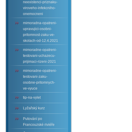
neexistenci-priznaku-
viroveho-infekcniho-
onemocneni
mimoradna-opatreni-
upravujici-osobni-
pritomnost-zaku-ve-
skolach-od-12.4.2021
mimoradne-opatreni-
testovani-uchazecu-
prijimaci-rizeni-2021
mimoradne-opatreni-
testovani-zaku-
osobne-pritomnych-
ve-vyuce
tip-na-vylet
Lyžařský kurz
Putování po
Francouzské riviéře