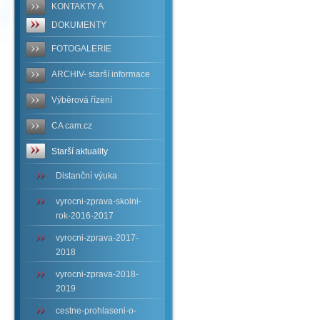
KONTAKTY A
DOKUMENTY
FOTOGALERIE
ARCHIV- starší informace
Výběrová řízení
CA cam.cz
Starší aktuality
Distanční výuka
vyrocni-zprava-skolni-
rok-2016-2017
vyrocni-zprava-2017-
2018
vyrocni-zprava-2018-
2019
cestne-prohlaseni-o-