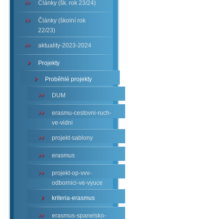
Články (šk. rok 23/24)
Články (školní rok
22/23)
aktuality-2023-2024
Projekty
Proběhlé projekty
DUM
erasmu-cestovni-ruch-
ve-vidni
projekt-sablony
erasmus
projekt-op-vvv-
odbornici-ve-vyuce
kriteria-erasmus
erasmus-spanelsko-