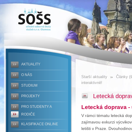
SOŠS -
Letecká
doprava -
učíme se
interaktivně!
AKTUALITY
O NÁS
Starší aktuality
Články (š
interaktivně!
STUDIUM
Letecká doprav
PROJEKTY
Letecká doprava - 
PRO STUDENTY A
RODIČE
V rámci tématu letecká dopr
zajímavou exkurzi výcvikov
KLASIFIKACE ONLINE
letišti v Praze. Dvouhodino