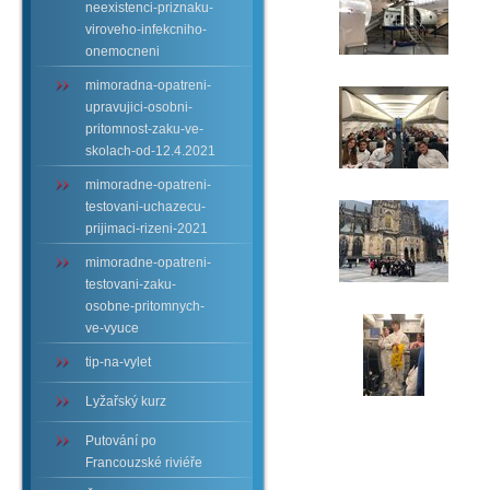
neexistenci-priznaku-
viroveho-infekcniho-
onemocneni
mimoradna-opatreni-
upravujici-osobni-
pritomnost-zaku-ve-
skolach-od-12.4.2021
mimoradne-opatreni-
testovani-uchazecu-
prijimaci-rizeni-2021
mimoradne-opatreni-
testovani-zaku-
osobne-pritomnych-
ve-vyuce
tip-na-vylet
Lyžařský kurz
Putování po
Francouzské riviéře