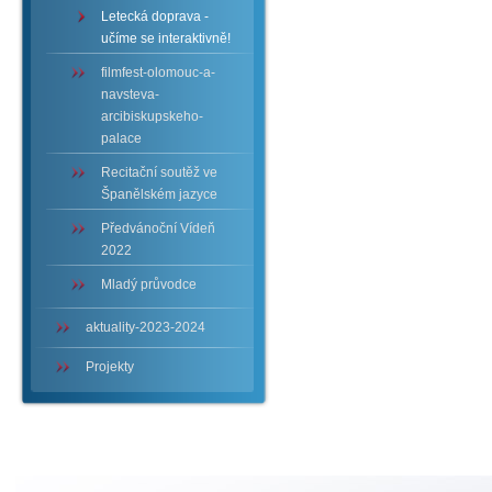
Letecká doprava -
učíme se interaktivně!
filmfest-olomouc-a-
navsteva-
arcibiskupskeho-
palace
Recitační soutěž ve
Španělském jazyce
Předvánoční Vídeň
2022
Mladý průvodce
aktuality-2023-2024
Projekty