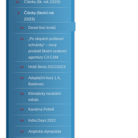
Články (šk. rok 23/24)
Články (školní rok
22/23)
Deset tisíc kroků
„Po stopách poštovní
schránky“ – nový
produkt školní cestovní
agentury CA CAM
Hrdá škola 2022/2023
Adaptační kurz 1.A,
Baldovec
Klimaticky neutrální
město
Kavárna Potmě
India Days 2022
Anglická olympiáda