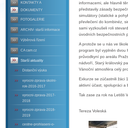
KONTAKTY A
informacemi, ale hlavně těm
představily zásady bezpečn
DOKUMENTY
simulátory (statické a pohy
FOTOGALERIE
převlečení do kombinéz, si
sami vyzkoušeli roli steva
ARCHIV- starší informace
úvodních bezpečnostních 
Výběrová řízení
A protože se u nás ve škol
program byl vyplněn dvou 
CA cam.cz
průvodkyní po areálu Pražs
Starší aktuality
nádvoří, Starý královský pa
Vánoční atmosféra celý pro
Distanční výuka
Exkurze se zúčastnili žáci 
vyrocni-zprava-skolni-
aktivní účast, spolupráci a
rok-2016-2017
Tak zase za rok na Letišti
vyrocni-zprava-2017-
2018
vyrocni-zprava-2018-
Tereza Voleská
2019
cestne-prohlaseni-o-