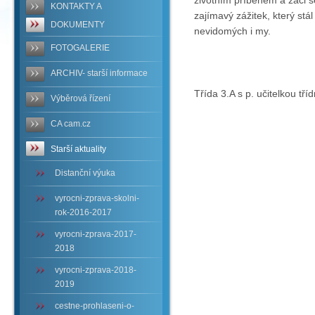
KONTAKTY A
zajímavý zážitek, který stá
DOKUMENTY
nevidomých i my.
FOTOGALERIE
ARCHIV- starší informace
Třída 3.A s p. učitelkou t
Výběrová řízení
CA cam.cz
Starší aktuality
Distanční výuka
vyrocni-zprava-skolni-
rok-2016-2017
vyrocni-zprava-2017-
2018
vyrocni-zprava-2018-
2019
cestne-prohlaseni-o-