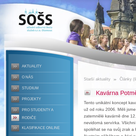
SOŠS -
Kavárna
Potmě
AKTUALITY
O NÁS
Starší aktuality
Články (š
STUDIUM
Kavárna Potm
PROJEKTY
Tento unikátní koncept kavá
už od roku 2006. Měli jsme
PRO STUDENTY A
zatemnělé kavárně dne 12
RODIČE
nevidomá servírka. Všichni 
KLASIFIKACE ONLINE
spoléhat se na svůj zrak a
životním příběhem a žáci s