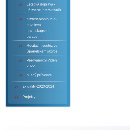
Letecká doprava -
učíme se interaktivně!
filmfest-olomouc-a-
navsteva-
arcibiskupskeho-
palace
Recitační soutěž ve
Španělském jazyce
Předvánoční Vídeň
2022
Mladý průvodce
aktuality-2023-2024
Projekty