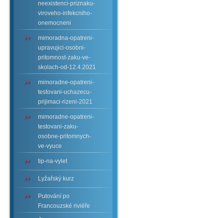
neexistenci-priznaku-
viroveho-infekcniho-
onemocneni
mimoradna-opatreni-
upravujici-osobni-
pritomnost-zaku-ve-
skolach-od-12.4.2021
mimoradne-opatreni-
testovani-uchazecu-
prijimaci-rizeni-2021
mimoradne-opatreni-
testovani-zaku-
osobne-pritomnych-
ve-vyuce
tip-na-vylet
Lyžařský kurz
Putování po
Francouzské riviéře