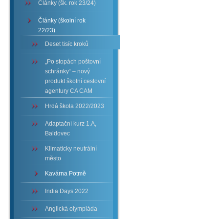
Články (šk. rok 23/24)
Články (školní rok
22/23)
Deset tisíc kroků
„Po stopách poštovní
schránky“ – nový
produkt školní cestovní
agentury CA CAM
Hrdá škola 2022/2023
Adaptační kurz 1.A,
Baldovec
Klimaticky neutrální
město
Kavárna Potmě
India Days 2022
Anglická olympiáda