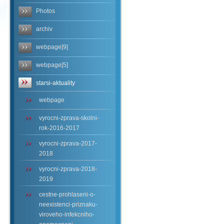
Photos
archiv
webpage[9]
webpage[5]
starsi-aktuality
webpage
vyrocni-zprava-skolni-
rok-2016-2017
vyrocni-zprava-2017-
2018
vyrocni-zprava-2018-
2019
cestne-prohlaseni-o-
neexistenci-priznaku-
viroveho-infekcniho-