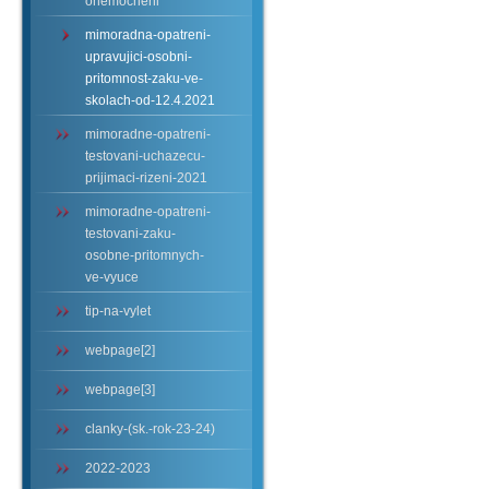
onemocneni
mimoradna-opatreni-
upravujici-osobni-
pritomnost-zaku-ve-
skolach-od-12.4.2021
mimoradne-opatreni-
testovani-uchazecu-
prijimaci-rizeni-2021
mimoradne-opatreni-
testovani-zaku-
osobne-pritomnych-
ve-vyuce
tip-na-vylet
webpage[2]
webpage[3]
clanky-(sk.-rok-23-24)
2022-2023