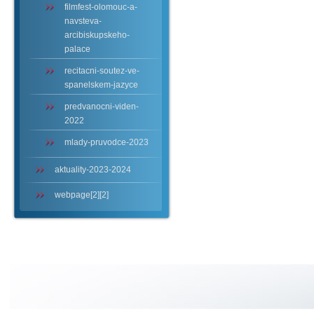
filmfest-olomouc-a-
navsteva-
arcibiskupskeho-
palace
recitacni-soutez-ve-
spanelskem-jazyce
predvanocni-viden-
2022
mlady-pruvodce-2023
aktuality-2023-2024
webpage[2][2]