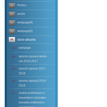
Photos
archiv
webpage[9]
webpage[5]
starsi-aktuality
webpage
vyrocni-zprava-skolni-
rok-2016-2017
vyrocni-zprava-2017-
2018
vyrocni-zprava-2018-
2019
cestne-prohlaseni-o-
neexistenci-priznaku-
viroveho-infekcniho-