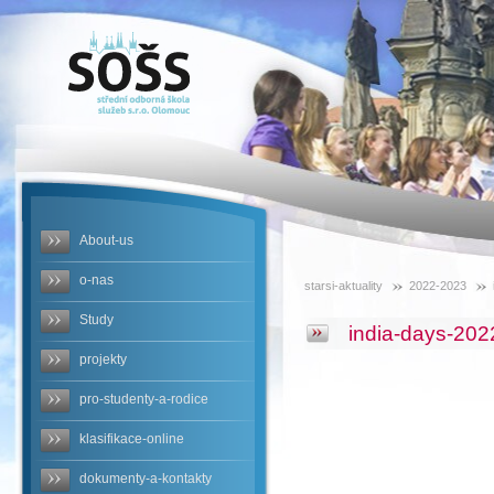
SOŠS -
india-days-
2022
About-us
o-nas
starsi-aktuality
2022-2023
Study
india-days-202
projekty
pro-studenty-a-rodice
klasifikace-online
dokumenty-a-kontakty