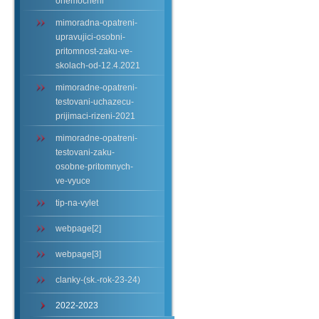
onemocneni
mimoradna-opatreni-
upravujici-osobni-
pritomnost-zaku-ve-
skolach-od-12.4.2021
mimoradne-opatreni-
testovani-uchazecu-
prijimaci-rizeni-2021
mimoradne-opatreni-
testovani-zaku-
osobne-pritomnych-
ve-vyuce
tip-na-vylet
webpage[2]
webpage[3]
clanky-(sk.-rok-23-24)
2022-2023