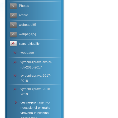
Photos
archiv
webpage[9]
webpage[5]
starsi-aktuality
webpage
vyrocni-zprava-skolni-
rok-2016-2017
vyrocni-zprava-2017-
2018
vyrocni-zprava-2018-
2019
cestne-prohlaseni-o-
neexistenci-priznaku-
viroveho-infekcniho-