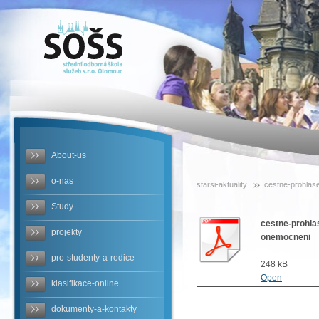
SOŠS -
cestne-
prohlaseni-
o-
neexistenci-
About-us
priznaku-
o-nas
starsi-aktuality
cestne-prohlase
viroveho-
Study
infekcniho-
cestne-prohla
projekty
onemocneni
onemocneni
pro-studenty-a-rodice
248 kB
Open
klasifikace-online
dokumenty-a-kontakty