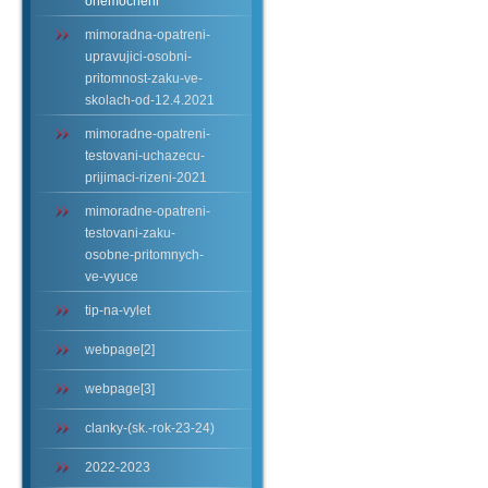
onemocneni
mimoradna-opatreni-
upravujici-osobni-
pritomnost-zaku-ve-
skolach-od-12.4.2021
mimoradne-opatreni-
testovani-uchazecu-
prijimaci-rizeni-2021
mimoradne-opatreni-
testovani-zaku-
osobne-pritomnych-
ve-vyuce
tip-na-vylet
webpage[2]
webpage[3]
clanky-(sk.-rok-23-24)
2022-2023