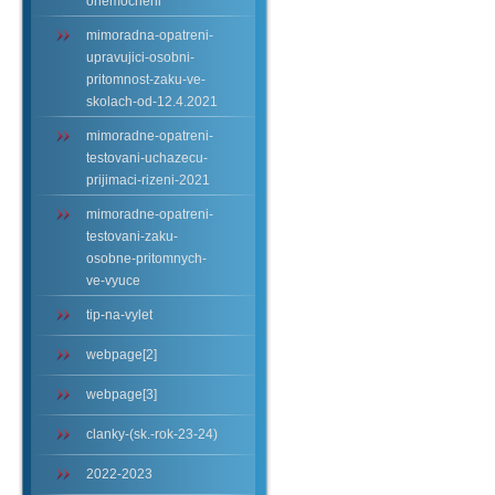
onemocneni
mimoradna-opatreni-
upravujici-osobni-
pritomnost-zaku-ve-
skolach-od-12.4.2021
mimoradne-opatreni-
testovani-uchazecu-
prijimaci-rizeni-2021
mimoradne-opatreni-
testovani-zaku-
osobne-pritomnych-
ve-vyuce
tip-na-vylet
webpage[2]
webpage[3]
clanky-(sk.-rok-23-24)
2022-2023