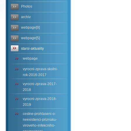
Photos
archiv
webpage[9]
webpage[5]
starsi-aktuality
webpage
vyrocni-zprava-skolni-
rok-2016-2017
vyrocni-zprava-2017-
2018
vyrocni-zprava-2018-
2019
cestne-prohlaseni-o-
neexistenci-priznaku-
viroveho-infekcniho-