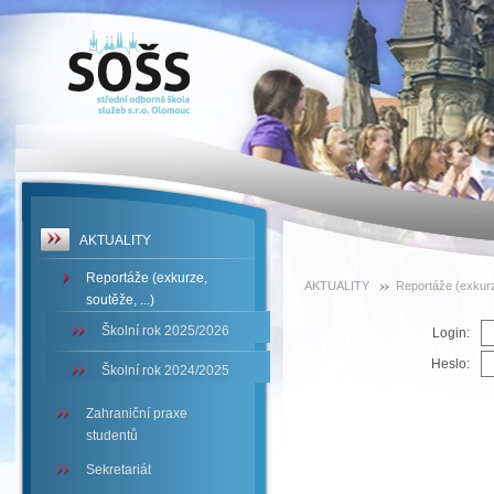
SOŠS -
Reportáže
(exkurze,
soutěže,
...)
AKTUALITY
Reportáže (exkurze,
AKTUALITY
Reportáže (exkurze
soutěže, ...)
Školní rok 2025/2026
Login:
Heslo:
Školní rok 2024/2025
Zahraniční praxe
studentů
Sekretariát