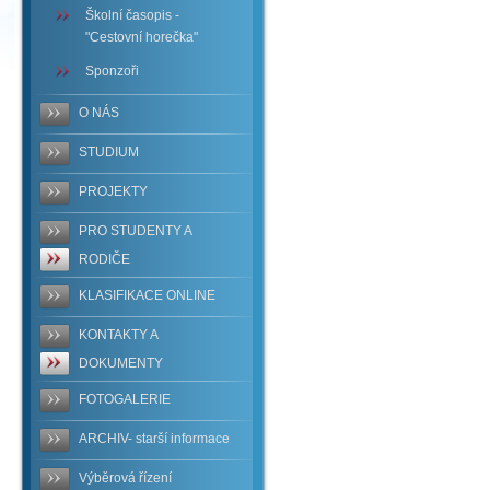
Školní časopis -
"Cestovní horečka"
Sponzoři
O NÁS
STUDIUM
PROJEKTY
PRO STUDENTY A
RODIČE
KLASIFIKACE ONLINE
KONTAKTY A
DOKUMENTY
FOTOGALERIE
ARCHIV- starší informace
Výběrová řízení