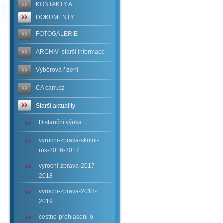
KONTAKTY A
DOKUMENTY
FOTOGALERIE
ARCHIV- starší informace
Výběrová řízení
CA cam.cz
Starší aktuality
Distanční výuka
vyrocni-zprava-skolni-
rok-2016-2017
vyrocni-zprava-2017-
2018
vyrocni-zprava-2018-
2019
cestne-prohlaseni-o-