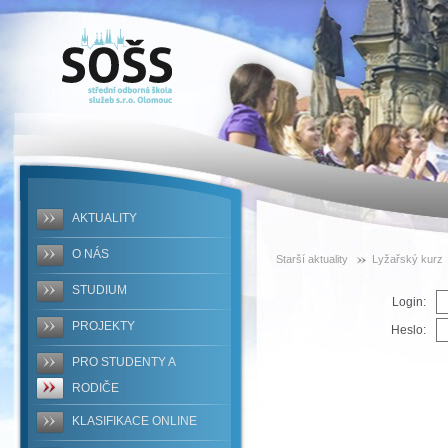
SOŠS -
prihlaska-
lk-2025
AKTUALITY
O NÁS
Starší aktuality
Lyžařský kurz
STUDIUM
Login:
PROJEKTY
Heslo:
PRO STUDENTY A
RODIČE
KLASIFIKACE ONLINE