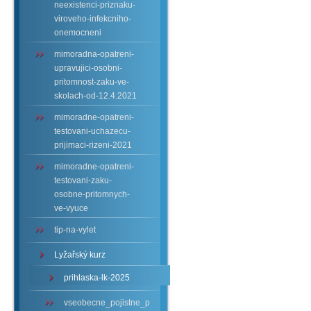
neexistenci-priznaku-
viroveho-infekcniho-
onemocneni
mimoradna-opatreni-
upravujici-osobni-
pritomnost-zaku-ve-
skolach-od-12.4.2021
mimoradne-opatreni-
testovani-uchazecu-
prijimaci-rizeni-2021
mimoradne-opatreni-
testovani-zaku-
osobne-pritomnych-
ve-vyuce
tip-na-vylet
Lyžařský kurz
prihlaska-lk-2025
vseobecne_pojistne_podminky.pdf