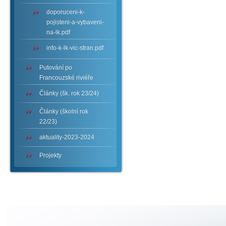
doporuceni-k-
pojisteni-a-vybaveni-
na-lk.pdf
info-k-lk-vic-stran.pdf
Putování po
Francouzské riviéře
Články (šk. rok 23/24)
Články (školní rok
22/23)
aktuality-2023-2024
Projekty