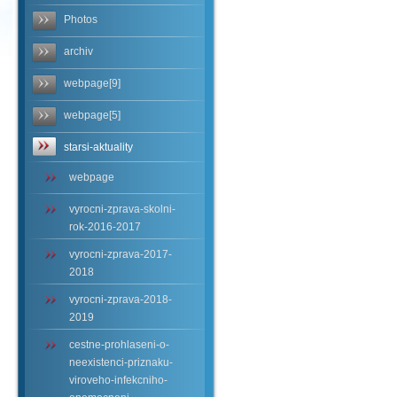
Photos
archiv
webpage[9]
webpage[5]
starsi-aktuality
webpage
vyrocni-zprava-skolni-
rok-2016-2017
vyrocni-zprava-2017-
2018
vyrocni-zprava-2018-
2019
cestne-prohlaseni-o-
neexistenci-priznaku-
viroveho-infekcniho-