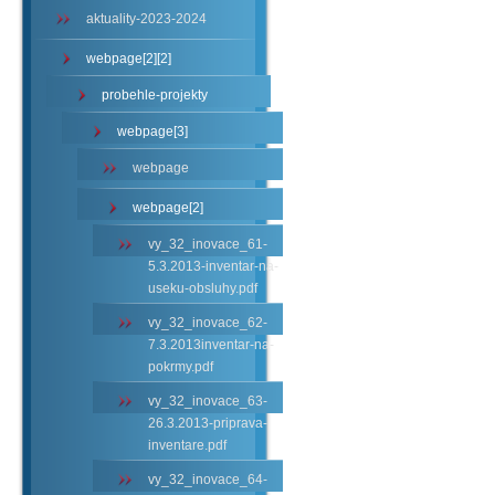
aktuality-2023-2024
webpage[2][2]
probehle-projekty
webpage[3]
webpage
webpage[2]
vy_32_inovace_61-
5.3.2013-inventar-na-
useku-obsluhy.pdf
vy_32_inovace_62-
7.3.2013inventar-na-
pokrmy.pdf
vy_32_inovace_63-
26.3.2013-priprava-
inventare.pdf
vy_32_inovace_64-