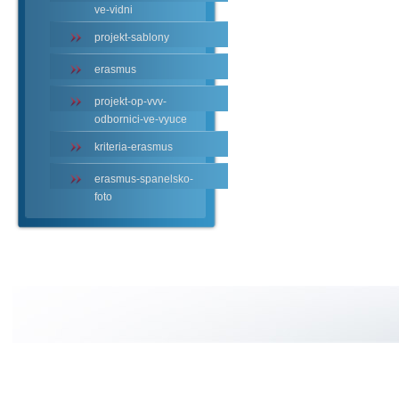
ve-vidni
projekt-sablony
erasmus
projekt-op-vvv-
odbornici-ve-vyuce
kriteria-erasmus
erasmus-spanelsko-
foto