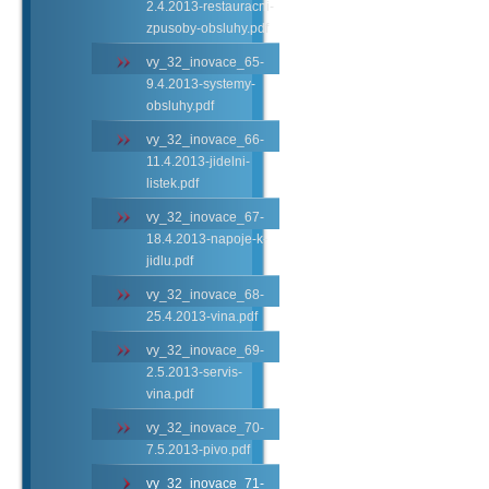
2.4.2013-restauracni-
zpusoby-obsluhy.pdf
vy_32_inovace_65-
9.4.2013-systemy-
obsluhy.pdf
vy_32_inovace_66-
11.4.2013-jidelni-
listek.pdf
vy_32_inovace_67-
18.4.2013-napoje-k-
jidlu.pdf
vy_32_inovace_68-
25.4.2013-vina.pdf
vy_32_inovace_69-
2.5.2013-servis-
vina.pdf
vy_32_inovace_70-
7.5.2013-pivo.pdf
vy_32_inovace_71-