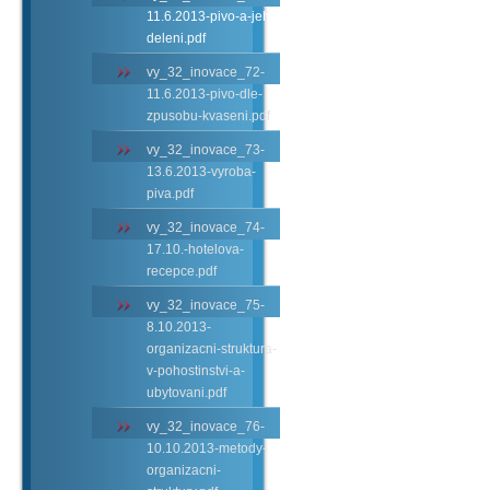
11.6.2013-pivo-a-jeho-
deleni.pdf
vy_32_inovace_72-
11.6.2013-pivo-dle-
zpusobu-kvaseni.pdf
vy_32_inovace_73-
13.6.2013-vyroba-
piva.pdf
vy_32_inovace_74-
17.10.-hotelova-
recepce.pdf
vy_32_inovace_75-
8.10.2013-
organizacni-struktura-
v-pohostinstvi-a-
ubytovani.pdf
vy_32_inovace_76-
10.10.2013-metody-
organizacni-