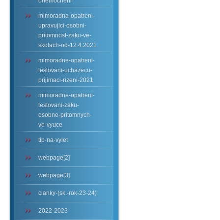
onemocneni
mimoradna-opatreni-
upravujici-osobni-
pritomnost-zaku-ve-
skolach-od-12.4.2021
mimoradne-opatreni-
testovani-uchazecu-
prijimaci-rizeni-2021
mimoradne-opatreni-
testovani-zaku-
osobne-pritomnych-
ve-vyuce
tip-na-vylet
webpage[2]
webpage[3]
clanky-(sk.-rok-23-24)
2022-2023