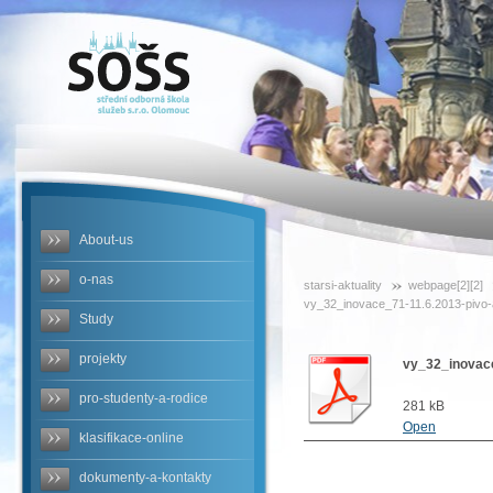
SOŠS -
vy_32_inovace_71-
11.6.2013-
pivo-a-
jeho-
About-us
deleni.pdf
o-nas
starsi-aktuality
webpage[2][2]
vy_32_inovace_71-11.6.2013-pivo-a
Study
projekty
vy_32_inovace
pro-studenty-a-rodice
281 kB
Open
klasifikace-online
dokumenty-a-kontakty