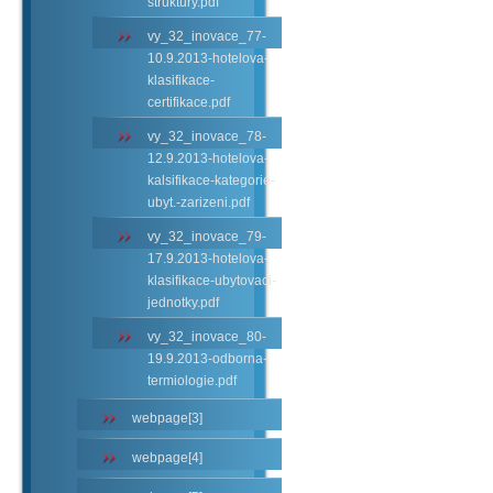
struktury.pdf
vy_32_inovace_77-
10.9.2013-hotelova-
klasifikace-
certifikace.pdf
vy_32_inovace_78-
12.9.2013-hotelova-
kalsifikace-kategorie-
ubyt.-zarizeni.pdf
vy_32_inovace_79-
17.9.2013-hotelova-
klasifikace-ubytovaci-
jednotky.pdf
vy_32_inovace_80-
19.9.2013-odborna-
termiologie.pdf
webpage[3]
webpage[4]