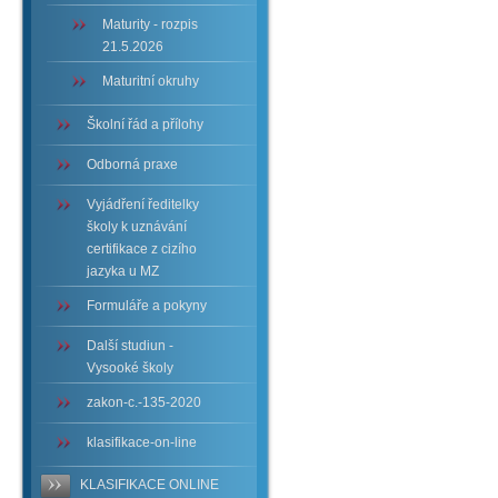
Maturity - rozpis
21.5.2026
Maturitní okruhy
Školní řád a přílohy
Odborná praxe
Vyjádření ředitelky
školy k uznávání
certifikace z cizího
jazyka u MZ
Formuláře a pokyny
Další studiun -
Vysooké školy
zakon-c.-135-2020
klasifikace-on-line
KLASIFIKACE ONLINE