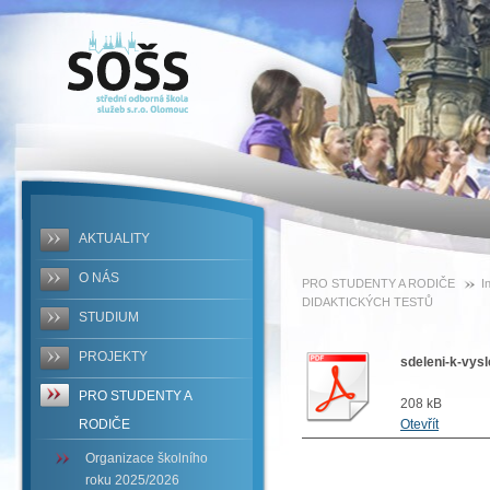
SOŠS -
SDĚLENÍ K
VÝSLEDKŮM
DIDAKTICKÝCH
TESTŮ
AKTUALITY
O NÁS
PRO STUDENTY A RODIČE
I
DIDAKTICKÝCH TESTŮ
STUDIUM
PROJEKTY
sdeleni-k-vys
PRO STUDENTY A
208 kB
RODIČE
Otevřít
Organizace školního
roku 2025/2026