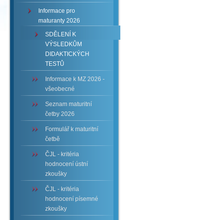
Informace pro
maturanty 2026
SDĚLENÍ K
VÝSLEDKŮM
DIDAKTICKÝCH
TESTŮ
Informace k MZ 2026 -
všeobecné
Seznam maturitní
četby 2026
Formulář k maturitní
četbě
ČJL - kritéria
hodnocení ústní
zkoušky
ČJL - kritéria
hodnocení písemné
zkoušky