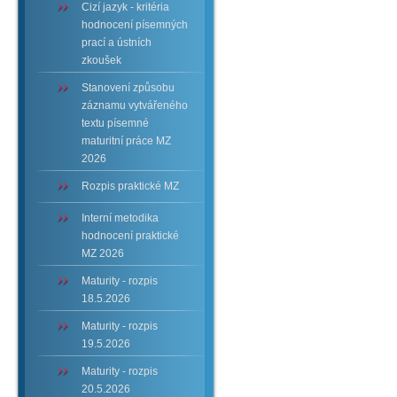
Cizí jazyk - kritéria
hodnocení písemných
prací a ústních
zkoušek
Stanovení způsobu
záznamu vytvářeného
textu písemné
maturitní práce MZ
2026
Rozpis praktické MZ
Interní metodika
hodnocení praktické
MZ 2026
Maturity - rozpis
18.5.2026
Maturity - rozpis
19.5.2026
Maturity - rozpis
20.5.2026