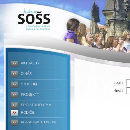
SOŠS -
ERROR
AKTUALITY
O NÁS
Login:
STUDIUM
Heslo:
PROJEKTY
PRO STUDENTY A
RODIČE
KLASIFIKACE ONLINE