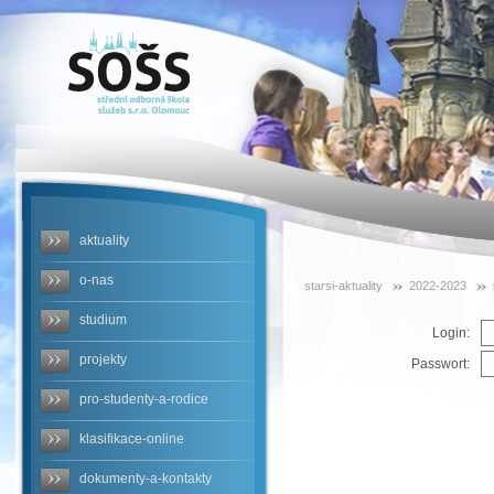
SOŠS -
predvanocni-
viden-2022
aktuality
o-nas
starsi-aktuality
2022-2023
studium
Login:
projekty
Passwort:
pro-studenty-a-rodice
klasifikace-online
dokumenty-a-kontakty