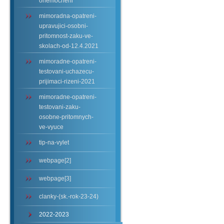
onemocneni
mimoradna-opatreni-
upravujici-osobni-
pritomnost-zaku-ve-
skolach-od-12.4.2021
mimoradne-opatreni-
testovani-uchazecu-
prijimaci-rizeni-2021
mimoradne-opatreni-
testovani-zaku-
osobne-pritomnych-
ve-vyuce
tip-na-vylet
webpage[2]
webpage[3]
clanky-(sk.-rok-23-24)
2022-2023