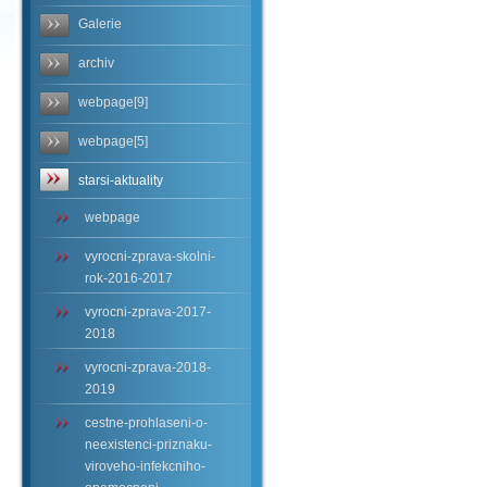
Galerie
archiv
webpage[9]
webpage[5]
starsi-aktuality
webpage
vyrocni-zprava-skolni-
rok-2016-2017
vyrocni-zprava-2017-
2018
vyrocni-zprava-2018-
2019
cestne-prohlaseni-o-
neexistenci-priznaku-
viroveho-infekcniho-