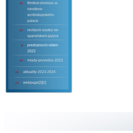
filmfest-olomouc-a-
navsteva-
arcibiskupskeho-
palace
recitacni-soutez-ve-
spanelskem-jazyce
predvanocni-viden-
2022
mlady-pruvodce-2023
aktuality-2023-2024
webpage[2][2]