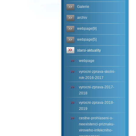
Galerie
archiv
webpage[9]
webpage[5]
starsi-aktuality
webpage
vyrocni-zprava-skolni-
rok-2016-2017
vyrocni-zprava-2017-
2018
vyrocni-zprava-2018-
2019
cestne-prohlaseni-o-
neexistenci-priznaku-
viroveho-infekcniho-