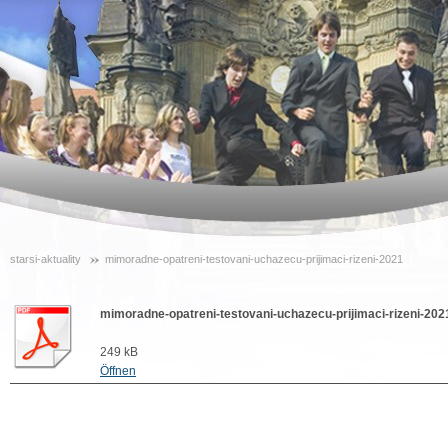
starsi-aktuality
mimoradne-opatreni-testovani-uchazecu-prijimaci-rizeni-2021
mimoradne-opatreni-testovani-uchazecu-prijimaci-rizeni-202
249 kB
Öffnen