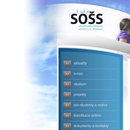
SOŠS -
mimoradne-
opatreni-
testovani-
uchazecu-
aktuality
prijimaci-
o-nas
rizeni-2021
studium
projekty
pro-studenty-a-rodice
klasifikace-online
dokumenty-a-kontakty