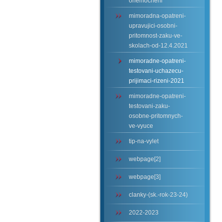
onemocneni
mimoradna-opatreni-
upravujici-osobni-
pritomnost-zaku-ve-
skolach-od-12.4.2021
mimoradne-opatreni-
testovani-uchazecu-
prijimaci-rizeni-2021
mimoradne-opatreni-
testovani-zaku-
osobne-pritomnych-
ve-vyuce
tip-na-vylet
webpage[2]
webpage[3]
clanky-(sk.-rok-23-24)
2022-2023