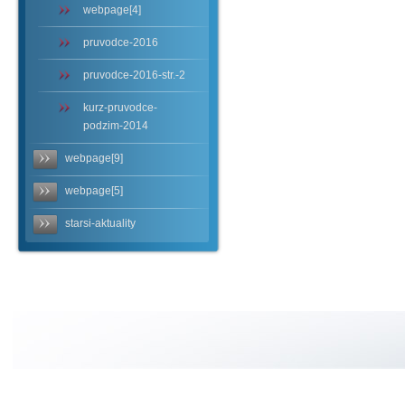
webpage[4]
pruvodce-2016
pruvodce-2016-str.-2
kurz-pruvodce-
podzim-2014
webpage[9]
webpage[5]
starsi-aktuality