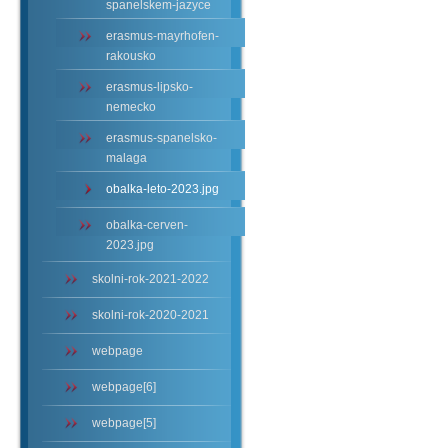
spanelskem-jazyce
erasmus-mayrhofen-
rakousko
erasmus-lipsko-
nemecko
erasmus-spanelsko-
malaga
obalka-leto-2023.jpg
obalka-cerven-
2023.jpg
skolni-rok-2021-2022
skolni-rok-2020-2021
webpage
webpage[6]
webpage[5]