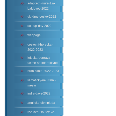
adaptacni-kurz-1.a-
baldovec-2022
uklidme-cesko-2022
suit-up-day-2022
webpage
cestovni-horecka-
2022-2023
letecka-doprava-
ucime-se-interaktivne
hrda-skola-2022-2023
klimaticky-neutralni-
mesto
india-days-2022
anglicka-olympiada
recitacni-soutez-ve-