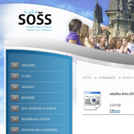
SOŠS -
obalka-
leto-
2023.jpg
aktuality
o-nas
archiv
webpage[3]
skolni-
studium
obalka-leto-20
projekty
229 kB
pro-studenty-a-rodice
Öffnen
klasifikace-online
dokumenty-a-kontakty