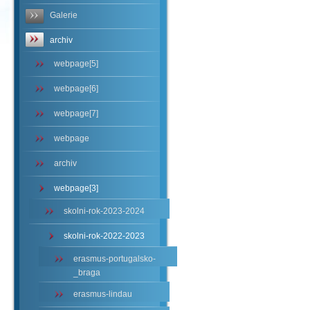
Galerie
archiv
webpage[5]
webpage[6]
webpage[7]
webpage
archiv
webpage[3]
skolni-rok-2023-2024
skolni-rok-2022-2023
erasmus-portugalsko-
_braga
erasmus-lindau