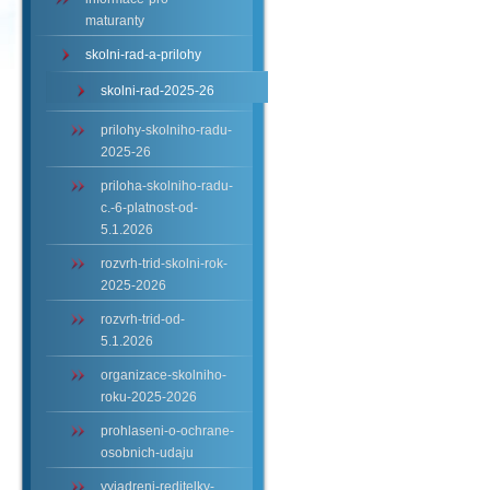
maturanty
skolni-rad-a-prilohy
skolni-rad-2025-26
prilohy-skolniho-radu-
2025-26
priloha-skolniho-radu-
c.-6-platnost-od-
5.1.2026
rozvrh-trid-skolni-rok-
2025-2026
rozvrh-trid-od-
5.1.2026
organizace-skolniho-
roku-2025-2026
prohlaseni-o-ochrane-
osobnich-udaju
vyjadreni-reditelky-