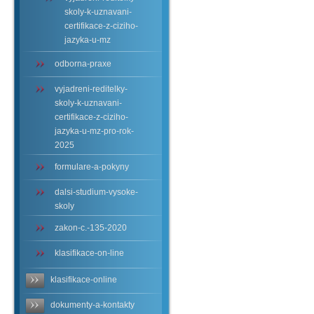
skoly-k-uznavani-
certifikace-z-ciziho-
jazyka-u-mz
odborna-praxe
vyjadreni-reditelky-
skoly-k-uznavani-
certifikace-z-ciziho-
jazyka-u-mz-pro-rok-
2025
formulare-a-pokyny
dalsi-studium-vysoke-
skoly
zakon-c.-135-2020
klasifikace-on-line
klasifikace-online
dokumenty-a-kontakty