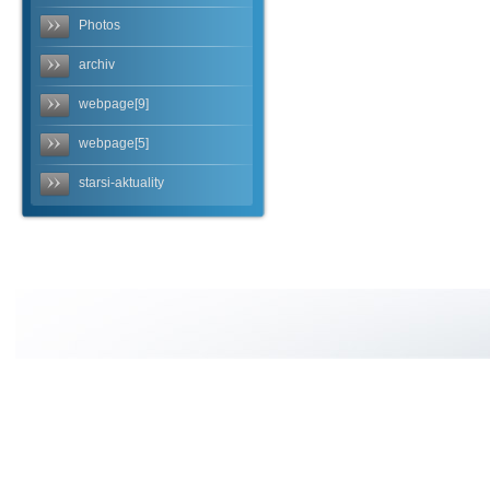
Photos
archiv
webpage[9]
webpage[5]
starsi-aktuality