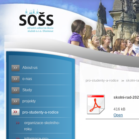
SOŠS -
skolni-rad-
2025-26
About-us
o-nas
pro-studenty-a-rodice
skolni-r
Study
skolni-rad-20
projekty
416 kB
pro-studenty-a-rodice
Open
organizace-skolniho-
roku
informace-pro-