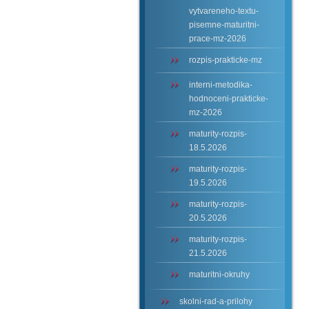
vytvareneho-textu-
pisemne-maturitni-
prace-mz-2026
rozpis-prakticke-mz
interni-metodika-
hodnoceni-prakticke-
mz-2026
maturity-rozpis-
18.5.2026
maturity-rozpis-
19.5.2026
maturity-rozpis-
20.5.2026
maturity-rozpis-
21.5.2026
maturitni-okruhy
skolni-rad-a-prilohy