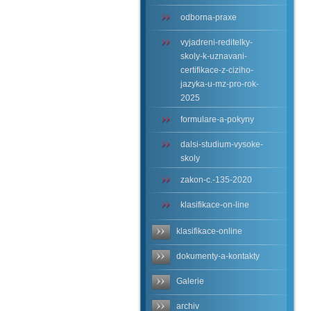
odborna-praxe
vyjadreni-reditelky-
skoly-k-uznavani-
certifikace-z-ciziho-
jazyka-u-mz-pro-rok-
2025
formulare-a-pokyny
dalsi-studium-vysoke-
skoly
zakon-c.-135-2020
klasifikace-on-line
klasifikace-online
dokumenty-a-kontakty
Galerie
archiv