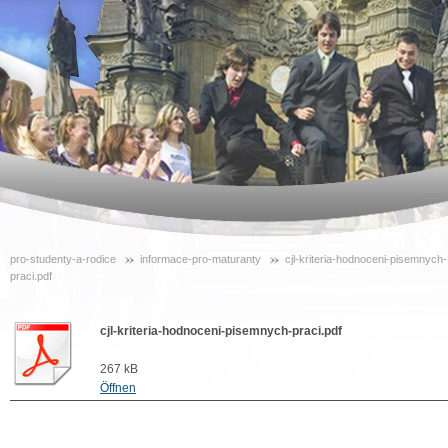
pro-studenty-a-rodice
informace-pro-maturanty
cjl-kriteria-hodnoceni-pisemnych-
praci.pdf
cjl-kriteria-hodnoceni-pisemnych-praci.pdf
267 kB
Öffnen