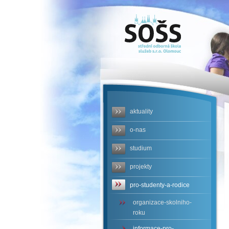
SOŠS - cjl-
kriteria-
hodnoceni-
pisemnych-
praci.pdf
aktuality
o-nas
studium
projekty
pro-studenty-a-rodice
organizace-skolniho-
roku
informace-pro-