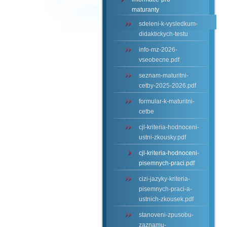
maturanty
sdeleni-k-vysledkum-
didaktickych-testu
info-mz-2026-
vseobecne.pdf
seznam-maturitni-
cetby-2025-2026.pdf
formular-k-maturitni-
cetbe
cjl-kriteria-hodnoceni-
ustni-zkousky.pdf
cjl-kriteria-hodnoceni-
pisemnych-praci.pdf
cizi-jazyky-kriteria-
pisemnych-praci-a-
ustnich-zkousek.pdf
stanoveni-zpusobu-
zaznamu-