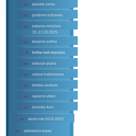
planeta-zeme
postovni-schranka
exkurze-mnichov-
15.-17.10.2025
kavarne-potme
horka-nad-moravou
exkurze-praha
oslava-halloweena
britske-centrum
vanocni-viden
lyzarsky-kurz
skolni-rok-2024-2025
zahranicni-praxe