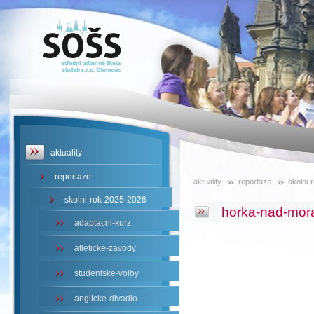
SOŠS -
horka-nad-
moravou
aktuality
reportaze
aktuality
reportaze
skolni-
skolni-rok-2025-2026
horka-nad-mor
adaptacni-kurz
atleticke-zavody
studentske-volby
anglicke-divadlo