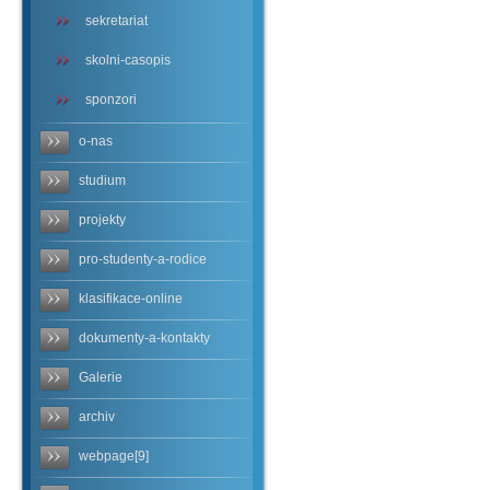
sekretariat
skolni-casopis
sponzori
o-nas
studium
projekty
pro-studenty-a-rodice
klasifikace-online
dokumenty-a-kontakty
Galerie
archiv
webpage[9]