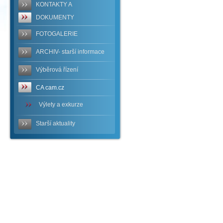
KONTAKTY A
DOKUMENTY
FOTOGALERIE
ARCHIV- starší informace
Výběrová řízení
CA cam.cz
Výlety a exkurze
Starší aktuality