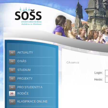
SOŠS - CA
cam.cz
AKTUALITY
O NÁS
CA cam.cz
STUDIUM
Login:
PROJEKTY
Heslo:
PRO STUDENTY A
RODIČE
KLASIFIKACE ONLINE