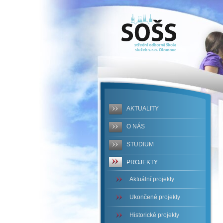
SOŠS -
prezentace-
latalova.pdf
AKTUALITY
O NÁS
STUDIUM
PROJEKTY
Aktuální projekty
Ukončené projekty
Historické projekty