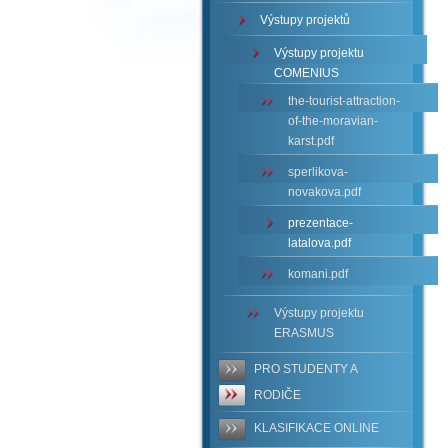
Výstupy projektů
Výstupy projektu
COMENIUS
the-tourist-attraction-
of-the-moravian-
karst.pdf
sperlikova-
novakova.pdf
prezentace-
latalova.pdf
komani.pdf
Výstupy projektu
ERASMUS
PRO STUDENTY A
RODIČE
KLASIFIKACE ONLINE