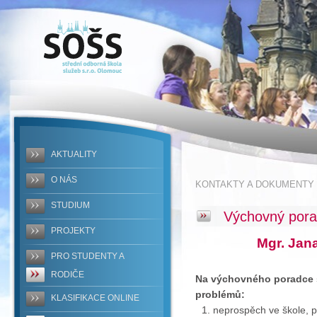
SOŠS -
Výchovný
poradce
AKTUALITY
O NÁS
KONTAKTY A DOKUMENTY
STUDIUM
Výchovný por
PROJEKTY
Mgr. Jan
PRO STUDENTY A
RODIČE
Na výchovného poradce s
problémů:
KLASIFIKACE ONLINE
neprospěch ve škole, 