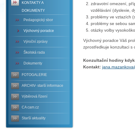
KONTAKTY A
zdravotní omezení, př
vzdělávání (dyslexie, d
DOKUMENTY
problémy ve vztazích (s
Pedagogický sbor
problémy se sebou samý
otázky volby vysokoško
Výchovný poradce
Výchovný poradce Váš pro
Výroční zprávy
zprostředkuje konzultaci s
Školská rada
Konzultační hodiny
kdyk
Dokumenty
Kontakt:
jana.mazankova
FOTOGALERIE
ARCHIV- starší informace
Výběrová řízení
CA cam.cz
Starší aktuality