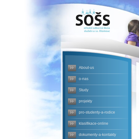
SOŠS -
pravidla-
pro-
sestaveni-
zaverecne-
About-us
prace-
o-nas
mcrh-
Study
2023.pdf
projekty
pro-studenty-a-rodice
klasifikace-online
dokumenty-a-kontakty