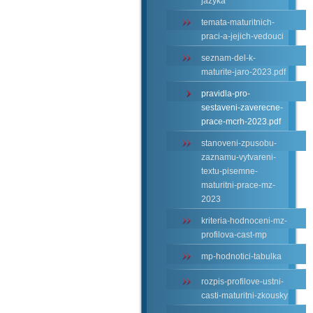
jazyka
temata-maturitnich-
praci-a-jejich-vedouci
seznam-del-k-
maturite-jaro-2023.pdf
pravidla-pro-
sestaveni-zaverecne-
prace-mcrh-2023.pdf
stanoveni-zpusobu-
zaznamu-vytvareni-
textu-pisemne-
maturitni-prace-mz-
2023
kriteria-hodnoceni-mz-
profilova-cast-mp
mp-hodnotici-tabulka
rozpis-profilove-ustni-
casti-maturitni-zkousky