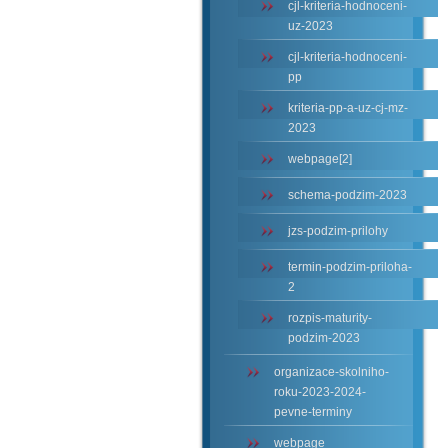
cjl-kriteria-hodnoceni-
uz-2023
cjl-kriteria-hodnoceni-
pp
kriteria-pp-a-uz-cj-mz-
2023
webpage[2]
schema-podzim-2023
jzs-podzim-prilohy
termin-podzim-priloha-
2
rozpis-maturity-
podzim-2023
organizace-skolniho-
roku-2023-2024-
pevne-terminy
webpage