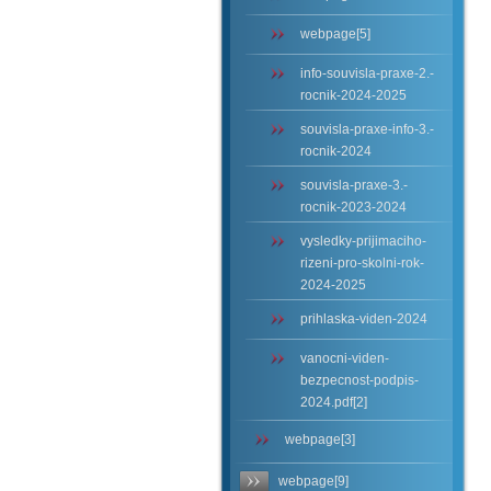
webpage[5]
info-souvisla-praxe-2.-
rocnik-2024-2025
souvisla-praxe-info-3.-
rocnik-2024
souvisla-praxe-3.-
rocnik-2023-2024
vysledky-prijimaciho-
rizeni-pro-skolni-rok-
2024-2025
prihlaska-viden-2024
vanocni-viden-
bezpecnost-podpis-
2024.pdf[2]
webpage[3]
webpage[9]