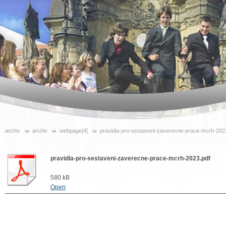
archiv
archiv
webpage[4]
pravidla-pro-sestaveni-zaverecne-prace-mcrh-202
pravidla-pro-sestaveni-zaverecne-prace-mcrh-2023.pdf
580 kB
Open