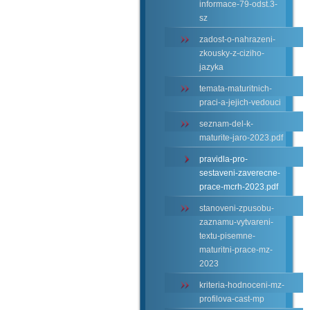
informace-79-odst.3-
sz
zadost-o-nahrazeni-
zkousky-z-ciziho-
jazyka
temata-maturitnich-
praci-a-jejich-vedouci
seznam-del-k-
maturite-jaro-2023.pdf
pravidla-pro-
sestaveni-zaverecne-
prace-mcrh-2023.pdf
stanoveni-zpusobu-
zaznamu-vytvareni-
textu-pisemne-
maturitni-prace-mz-
2023
kriteria-hodnoceni-mz-
profilova-cast-mp