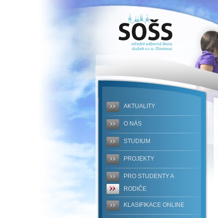
SOŠS -
pravidla-
pro-
sestaveni-
zaverecne-
AKTUALITY
prace-
O NÁS
mcrh-
STUDIUM
2023.pdf
PROJEKTY
PRO STUDENTY A
RODIČE
KLASIFIKACE ONLINE