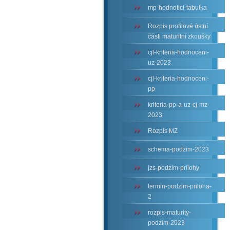
mp-hodnotici-tabulka
Rozpis profilové ústní
části maturitní zkoušky
cjl-kriteria-hodnoceni-
uz-2023
cjl-kriteria-hodnoceni-
pp
kriteria-pp-a-uz-cj-mz-
2023
Rozpis MZ
schema-podzim-2023
jzs-podzim-prilohy
termin-podzim-priloha-
2
rozpis-maturity-
podzim-2023