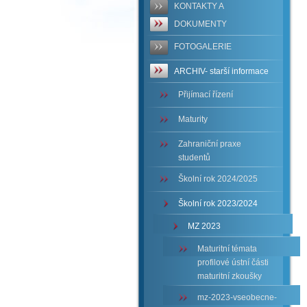
KONTAKTY A
DOKUMENTY
FOTOGALERIE
ARCHIV- starší informace
Přijímací řízení
Maturity
Zahraniční praxe
studentů
Školní rok 2024/2025
Školní rok 2023/2024
MZ 2023
Maturitní témata
profilové ústní části
maturitní zkoušky
mz-2023-vseobecne-