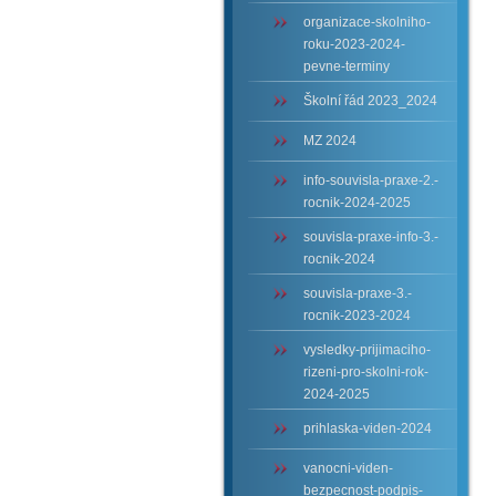
organizace-skolniho-
roku-2023-2024-
pevne-terminy
Školní řád 2023_2024
MZ 2024
info-souvisla-praxe-2.-
rocnik-2024-2025
souvisla-praxe-info-3.-
rocnik-2024
souvisla-praxe-3.-
rocnik-2023-2024
vysledky-prijimaciho-
rizeni-pro-skolni-rok-
2024-2025
prihlaska-viden-2024
vanocni-viden-
bezpecnost-podpis-