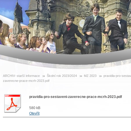
ARCHIV- starší informace
Školní rok 2023/2024
MZ 2023
pravidla-pro-sestav
zaverecne-prace-mcrh-2023.pdf
pravidla-pro-sestaveni-zaverecne-prace-mcrh-2023.pdf
580 kB
Otevřít