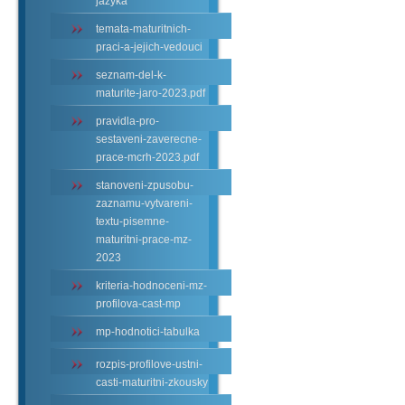
jazyka
temata-maturitnich-
praci-a-jejich-vedouci
seznam-del-k-
maturite-jaro-2023.pdf
pravidla-pro-
sestaveni-zaverecne-
prace-mcrh-2023.pdf
stanoveni-zpusobu-
zaznamu-vytvareni-
textu-pisemne-
maturitni-prace-mz-
2023
kriteria-hodnoceni-mz-
profilova-cast-mp
mp-hodnotici-tabulka
rozpis-profilove-ustni-
casti-maturitni-zkousky