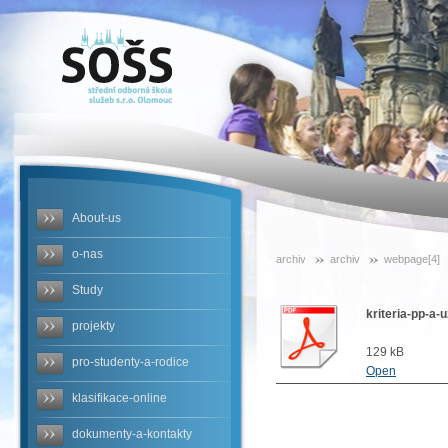
SOŠS -
kriteria-pp-
a-uz-cj-mz-
2023
About-us
o-nas
archiv
archiv
webpage[4]
Study
kriteria-pp-a-
projekty
129 kB
pro-studenty-a-rodice
Open
klasifikace-online
dokumenty-a-kontakty