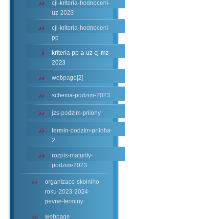
cjl-kriteria-hodnoceni-
uz-2023
cjl-kriteria-hodnoceni-
pp
kriteria-pp-a-uz-cj-mz-
2023
webpage[2]
schema-podzim-2023
jzs-podzim-prilohy
termin-podzim-priloha-
2
rozpis-maturity-
podzim-2023
organizace-skolniho-
roku-2023-2024-
pevne-terminy
webpage