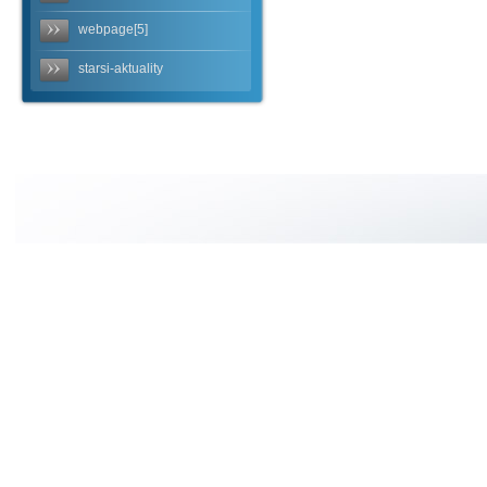
webpage[5]
starsi-aktuality