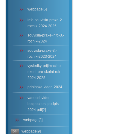
webpage[5]
info-souvisla-praxe-2.-
rocnik-2024-2025
souvisla-praxe-info-3.-
rocnik-2024
souvisla-praxe-3.-
rocnik-2023-2024
vysledky-prijimaciho-
rizeni-pro-skolni-rok-
2024-2025
prihlaska-viden-2024
vanocni-viden-
bezpecnost-podpis-
2024.pdf[2]
webpage[3]
webpage[9]