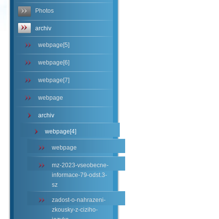
Photos
archiv
webpage[5]
webpage[6]
webpage[7]
webpage
archiv
webpage[4]
webpage
mz-2023-vseobecne-
informace-79-odst.3-
sz
zadost-o-nahrazeni-
zkousky-z-ciziho-