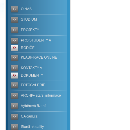
O NÁS
STUDIUM
PROJEKTY
PRO STUDENTY A
RODIČE
KLASIFIKACE ONLINE
KONTAKTY A
DOKUMENTY
FOTOGALERIE
ARCHIV- starší informace
Výběrová řízení
CA cam.cz
Starší aktuality