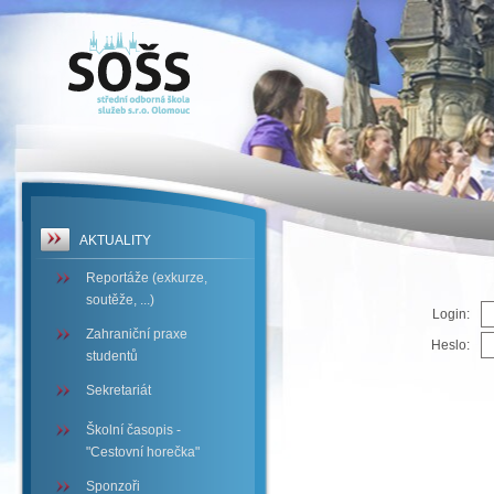
SOŠS -
ERROR
AKTUALITY
Reportáže (exkurze,
soutěže, ...)
Login:
Zahraniční praxe
Heslo:
studentů
Sekretariát
Školní časopis -
"Cestovní horečka"
Sponzoři