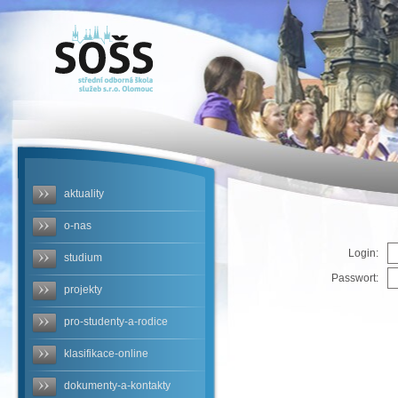
SOŠS -
ERROR
aktuality
o-nas
Login:
studium
Passwort:
projekty
pro-studenty-a-rodice
klasifikace-online
dokumenty-a-kontakty