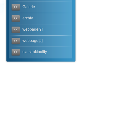
Galerie
archiv
webpage[9]
webpage[5]
starsi-aktuality